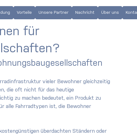
sten
dung
Vorteile
Unsere Partner
Nachricht
Über uns
Konta
onen für
lschaften?
Wohnungsbaugesellschaften
radinfrastruktur vieler Bewohner gleichzeitig 
, die oft nicht für das heutige 
chtig zu machen bedeutet, ein Produkt zu 
für alle Fahrradtypen ist, die Bewohner 
on kostengünstigen überdachten Ständern oder 