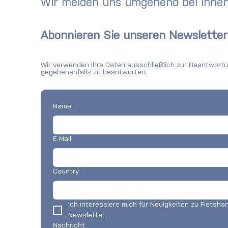
Wir melden uns umgehend bei Ihnen
Fietshangar beteiligt sich am
Newsletter:
Secure Bike Parking
Rückblick
Pilotprojekt von New York
Abonnieren Sie unseren Newsletter
City
Wir verwenden Ihre Daten ausschließlich zur Beantwortun
gegebenenfalls zu beantworten.
Name
E-Mail
Country
Ich interessiere mich für Neuigkeiten zu Fietshang
Newsletter.
Nachricht