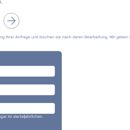
.
 Q2 2026
Lernen Sie Lucas kennen –
Unser neuer
Projektkoordinator
g Ihrer Anfrage und löschen sie nach deren Bearbeitung. Wir geben s
ar im vierteljährlichen 