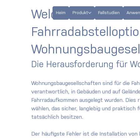
Welche sind die be
Heim
Produkt
Fallstudien
Anwen
Fahrradabstellopti
Wohnungsbaugesel
Die Herausforderung für 
Wohnungsbaugesellschaften sind für die Fahr
verantwortlich, in Gebäuden und auf Geländen
Fahrradaufkommen ausgelegt wurden. Dies ri
wählen, das sicher, langlebig und praktisch 
tatsächlich besitzen.
Der häufigste Fehler ist die Installation v