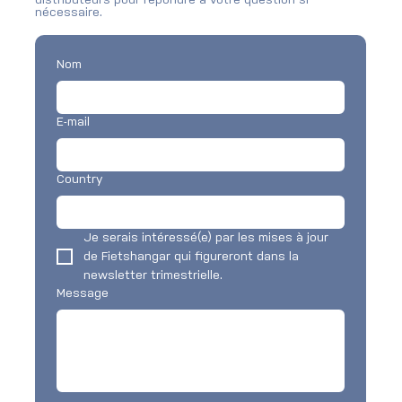
distributeurs pour répondre à votre question si
nécessaire.
Nom
E-mail
Country
Je serais intéressé(e) par les mises à jour 
de Fietshangar qui figureront dans la 
newsletter trimestrielle.
Message