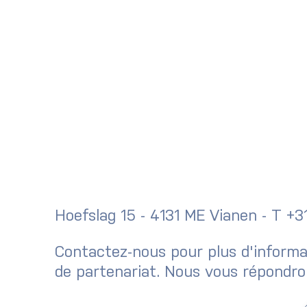
Hoefslag 15 - 4131 ME Vianen - T +
Contactez-nous pour plus d'informat
de partenariat. Nous vous répondron
Newsletter 
Fietshangar rejoint le projet
pilote Secure Bike Parking de