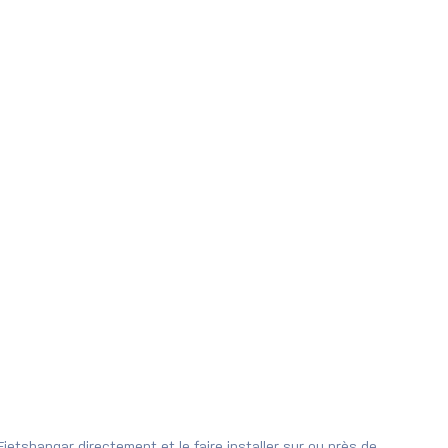
etshangar directement et le faire installer sur ou près de 