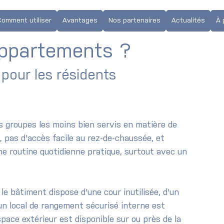
r stationnement vélo
Comment utiliser
Avantages
Nos partenaires
Actualités
À 
appartements ?
our les résidents 
 groupes les moins bien servis en matière de 
, pas d'accès facile au rez-de-chaussée, et 
e routine quotidienne pratique, surtout avec un 
le bâtiment dispose d'une cour inutilisée, d'un 
n local de rangement sécurisé interne est 
space extérieur est disponible sur ou près de la 