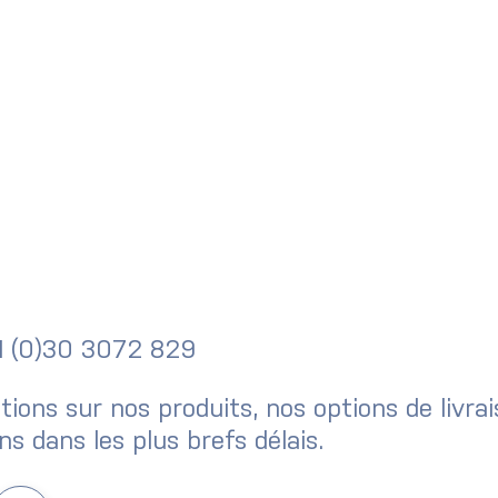
31 (0)30 3072 829
ions sur nos produits, nos options de livrai
s dans les plus brefs délais.
Newsletter : bilan Q1 2026
: bilan Q2 2026