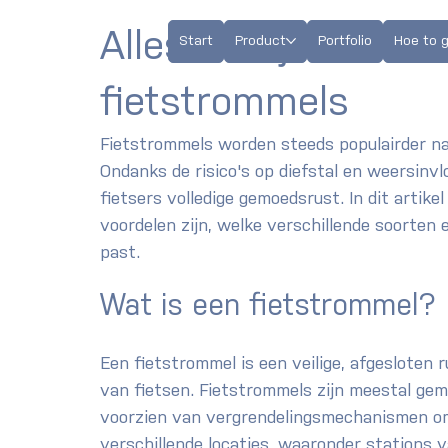
Alles wat je moet 
Start
Product
Portfolio
Hoe to 
fietstrommels
Fietstrommels worden steeds populairder n
Ondanks de risico's op diefstal en weersinvl
fietsers volledige gemoedsrust. In dit artike
voordelen zijn, welke verschillende soorten er
past.
Wat is een fietstrommel?
Een fietstrommel is een veilige, afgesloten 
van fietsen. Fietstrommels zijn meestal ge
voorzien van vergrendelingsmechanismen om 
verschillende locaties, waaronder stations 