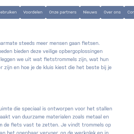
weten over
gebruiken
Voordelen
Onze partners
Nieuws
Over ons
Co
aarmate steeds meer mensen gaan fietsen. 
oeden bieden deze veilige opbergoplossingen 
l leggen we uit wat fietstrommels zijn, wat hun 
 zijn en hoe je de kluis kiest die het beste bij je 
ruimte die speciaal is ontworpen voor het stallen 
maakt van duurzame materialen zoals metaal en 
de fiets vast te zetten. Je vindt trommels op 
van het openbaar vervoer, op de werkplek en in 