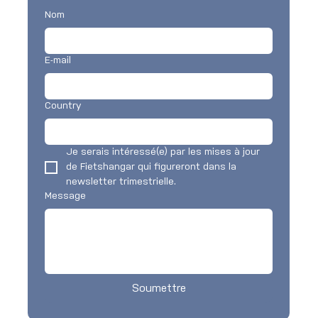
Nom
E-mail
Country
Je serais intéressé(e) par les mises à jour 
de Fietshangar qui figureront dans la 
newsletter trimestrielle.
Message
Soumettre