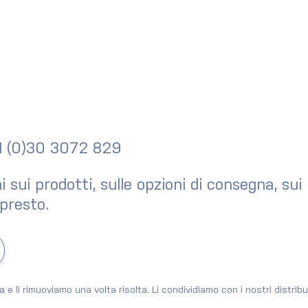
31 (0)30 3072 829
sui prodotti, sulle opzioni di consegna, sui 
presto.
 rassegna Q2
Newsletter: Rassegna Q1
2026
sta e li rimuoviamo una volta risolta. Li condividiamo con i nostri distr