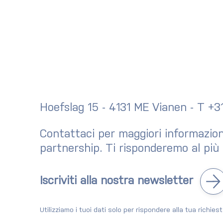
Hoefslag 15 - 4131 ME Vianen - T +
Contattaci per maggiori informazioni 
partnership. Ti risponderemo al più 
Fietshangar partecipa al
Newsletter:
progetto pilota Secure Bike
2026
Parking di New York
Iscriviti alla nostra newsletter
Utilizziamo i tuoi dati solo per rispondere alla tua richie