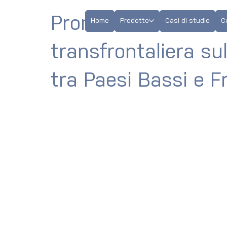
Promuovere la coll
Home
Prodotto
Casi di studio
C
transfrontaliera sul
tra Paesi Bassi e F