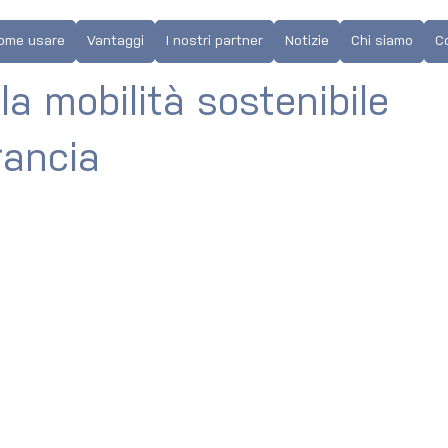
aborazione
ome usare
Vantaggi
I nostri partner
Notizie
Chi siamo
C
la mobilità sostenibile
rancia