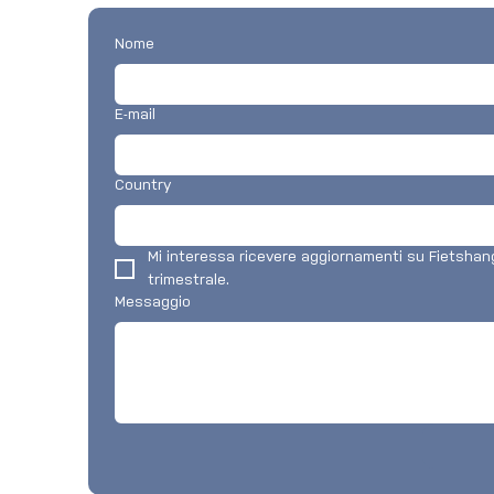
Nome
E-mail
Country
Mi interessa ricevere aggiornamenti su Fietshang
trimestrale.
Messaggio